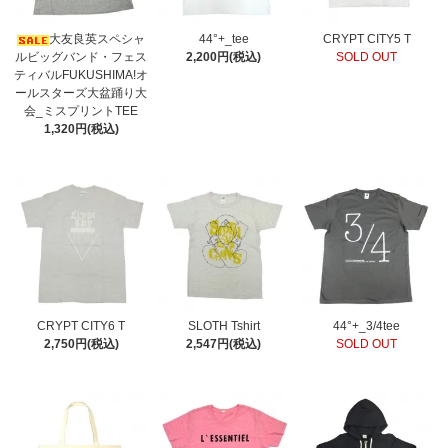
大友良英スペシャ
44°+_tee
CRYPT CITY5 T
ルビッグバンド・フェス
2,200円(税込)
SOLD OUT
ティバルFUKUSHIMA!オ
ールスターズ大盆踊り大
会_ミスプリントTEE
1,320円(税込)
CRYPT CITY6 T
SLOTH Tshirt
44°+_3/4tee
2,750円(税込)
2,547円(税込)
SOLD OUT