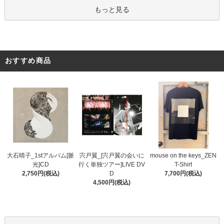
もっと見る
おすすめ商品
宍戸翼_[宍戸翼の会いに
大石晴子_1stアルバム[脈
mouse on the keys_ZEN
行く単独ツアー]LIVE DV
光]CD
T-Shirt
D
2,750円(税込)
7,700円(税込)
4,500円(税込)