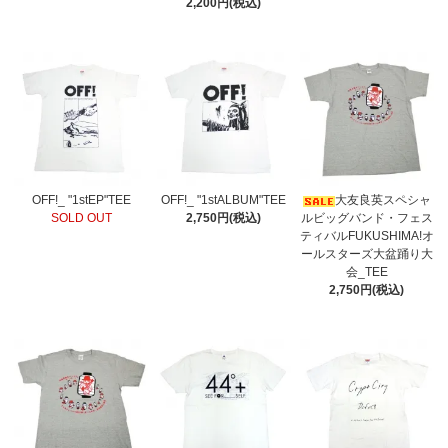
2,200円(税込)
OFF!_ "1stEP"TEE
OFF!_ "1stALBUM"TEE
大友良英スペシャ
SOLD OUT
2,750円(税込)
ルビッグバンド・フェス
ティバルFUKUSHIMA!オ
ールスターズ大盆踊り大
会_TEE
2,750円(税込)