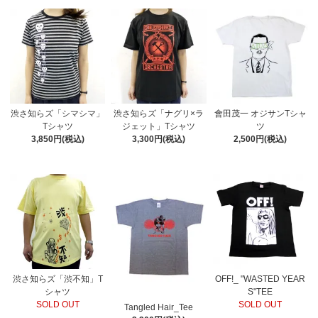
渋さ知らズ「シマシマ」
渋さ知らズ「ナグリ×ラ
會田茂一 オジサンTシャ
Tシャツ
ジェット」Tシャツ
ツ
3,850円(税込)
3,300円(税込)
2,500円(税込)
渋さ知らズ「渋不知」T
OFF!_ "WASTED YEAR
シャツ
S"TEE
SOLD OUT
SOLD OUT
Tangled Hair_Tee