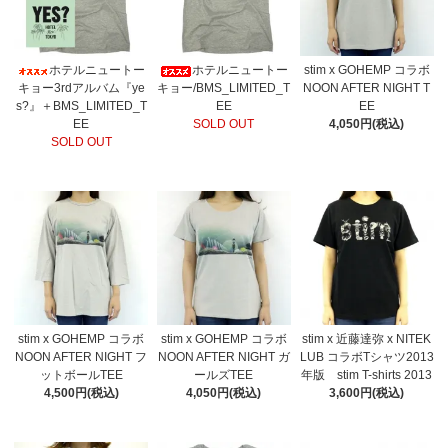
ホテルニュートー
ホテルニュートー
stim x GOHEMP コラボ
キョー3rdアルバム『ye
キョー/BMS_LIMITED_T
NOON AFTER NIGHT T
s?』＋BMS_LIMITED_T
EE
EE
EE
SOLD OUT
4,050円(税込)
SOLD OUT
stim x GOHEMP コラボ
stim x GOHEMP コラボ
stim x 近藤達弥 x NITEK
NOON AFTER NIGHT フ
NOON AFTER NIGHT ガ
LUB コラボTシャツ2013
ットボールTEE
ールズTEE
年版 stim T-shirts 2013
4,500円(税込)
4,050円(税込)
3,600円(税込)