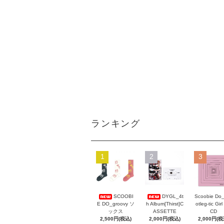
ランキング
1
2
3
Scoobie Do
SCOOBI
DYGL_4t
otleg-tic Girl
E DO_groovy ソ
h Album[Thirst]C
CD
ックス
ASSETTE
2,000円(税
2,500円(税込)
2,000円(税込)