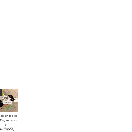
se on the ke
Original stick
er
440円(税込)