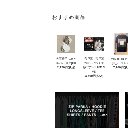
おすすめ商品
大石晴子_1stア
宍戸翼_[宍戸翼
mouse on th
ルバム[脈光]CD
の会いに行く単
ys_ZEN T-Sh
2,750円(税込)
独ツアー]LIVE D
7,700円(税
VD
4,500円(税込)