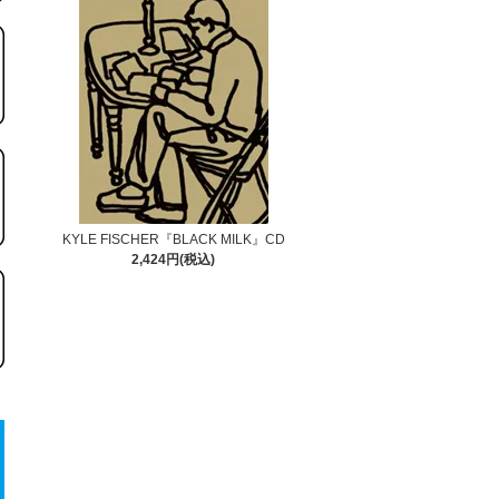
KYLE FISCHER『BLACK MILK』CD
2,424円(税込)