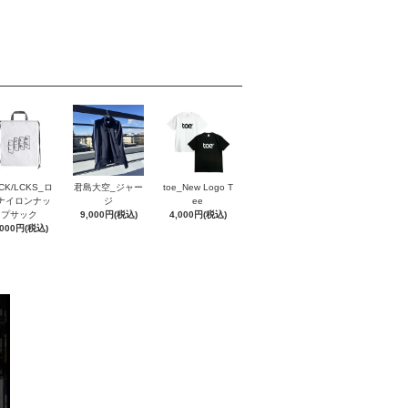
CK/LCKS_ロ
君島大空_ジャー
toe_New Logo T
ナイロンナッ
ジ
ee
プサック
9,000円(税込)
4,000円(税込)
,000円(税込)