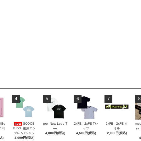
4
5
6
7
8
_[Bo
SCOOBI
toe_New Logo T
2xFE _2xFE Tシ
2xFE _2xFE タ
mou
 14]
E DO_復刻エン
ee
ャツ
オル
ys_
ブレムTシャツ
4,000円(税込)
4,500円(税込)
2,000円(税込)
込)
4,000円(税込)