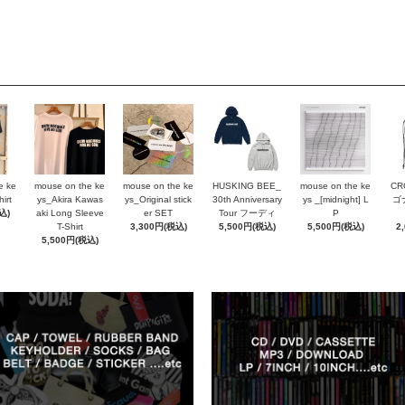
e ke
mouse on the ke
mouse on the ke
HUSKING BEE_
mouse on the ke
CR
irt
ys_Akira Kawas
ys_Original stick
30th Anniversary
ys _[midnight] L
ゴ
込)
aki Long Sleeve
er SET
Tour フーディ
P
T-Shirt
3,300円(税込)
5,500円(税込)
5,500円(税込)
2
5,500円(税込)