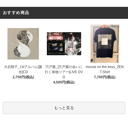
おすすめ商品
宍戸翼_[宍戸翼の会いに
大石晴子_1stアルバム[脈
mouse on the keys_ZEN
行く単独ツアー]LIVE DV
光]CD
T-Shirt
D
2,750円(税込)
7,700円(税込)
4,500円(税込)
もっと見る