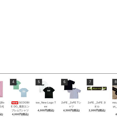
4
5
6
7
8
_[Bo
SCOOBI
toe_New Logo T
2xFE _2xFE Tシ
2xFE _2xFE タ
mou
 14]
E DO_復刻エン
ee
ャツ
オル
ys_
ブレムTシャツ
4,000円(税込)
4,500円(税込)
2,000円(税込)
込)
4,000円(税込)