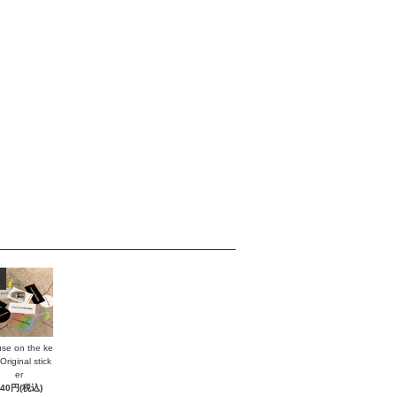
se on the ke
Original stick
er
440円(税込)