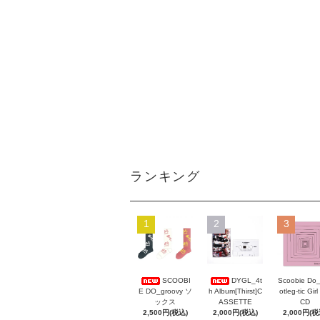
ランキング
1
2
3
Scoobie Do
SCOOBI
DYGL_4t
otleg-tic Girl
E DO_groovy ソ
h Album[Thirst]C
CD
ックス
ASSETTE
2,000円(税
2,500円(税込)
2,000円(税込)