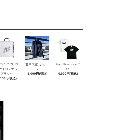
CK/LCKS_ロ
君島大空_ジャー
toe_New Logo T
ナイロンナッ
ジ
ee
プサック
9,000円(税込)
4,000円(税込)
,000円(税込)