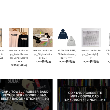
e ke
mouse on the ke
mouse on the ke
HUSKING BEE_
mouse on the ke
CR
irt
ys_Akira Kawas
ys_Original stick
30th Anniversary
ys _[midnight] L
ゴ
込)
aki Long Sleeve
er SET
Tour フーディ
P
T-Shirt
3,300円(税込)
5,500円(税込)
5,500円(税込)
2
5,500円(税込)