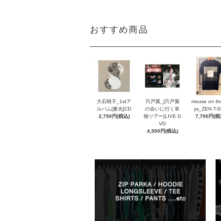
おすすめ商品
大石晴子_1stア
宍戸翼_[宍戸翼
mouse on th
ルバム[脈光]CD
の会いに行く単
ys_ZEN T-Sh
2,750円(税込)
独ツアー]LIVE D
7,700円(税
VD
4,500円(税込)