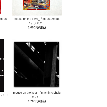
2mous
mouse on the keys_『mouse2mous
e』ポスター
1,000円(税込)
mouse on the keys 『machinic phylu
on』CD
m』CD
1,760円(税込)