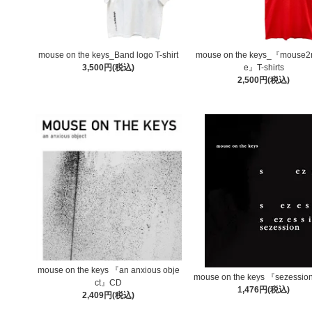
mouse on the keys_Band logo T-shirt
mouse on the keys_『mouse
3,500円(税込)
e』T-shirts
2,500円(税込)
mouse on the keys 『an anxious obje
mouse on the keys 『sezessi
ct』CD
1,476円(税込)
2,409円(税込)