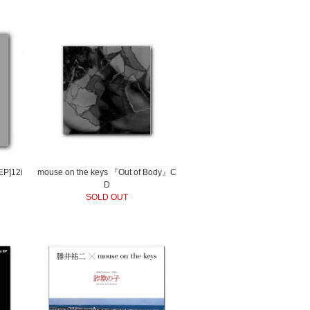
 EP]12i
mouse on the keys 『Out of Body』C
D
SOLD OUT