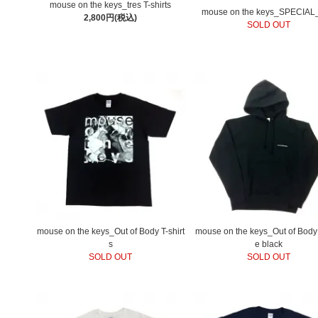
mouse on the keys_tres T-shirts
mouse on the keys_SPECIAL
2,800円(税込)
SOLD OUT
mouse on the keys_Out of Body T-shirt
mouse on the keys_Out of Body
s
e black
SOLD OUT
SOLD OUT