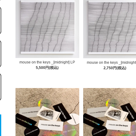
mouse on the keys _[midnight] LP
mouse on the keys _[midnigh
5,500円(税込)
2,750円(税込)