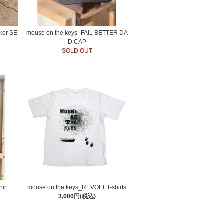
cker SE
mouse on the keys_FAIL BETTER DA
D CAP
SOLD OUT
irt
mouse on the keys_REVOLT T-shirts
3,000円(税込)