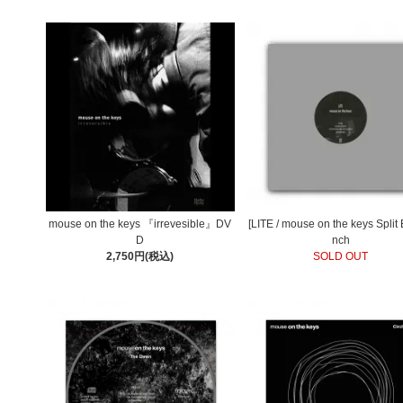
mouse on the keys 『irrevesible』DV
[LITE / mouse on the keys Split
D
nch
2,750円(税込)
SOLD OUT