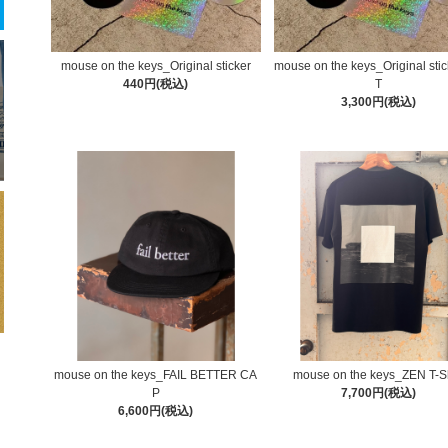
mouse on the keys_Original sticker
mouse on the keys_Original sti
440円(税込)
T
3,300円(税込)
mouse on the keys_FAIL BETTER CA
mouse on the keys_ZEN T-Sh
P
7,700円(税込)
6,600円(税込)