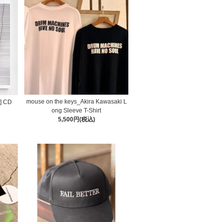
mouse on the keys_Akira Kawasaki L
t] CD
ong Sleeve T-Shirt
5,500円(税込)