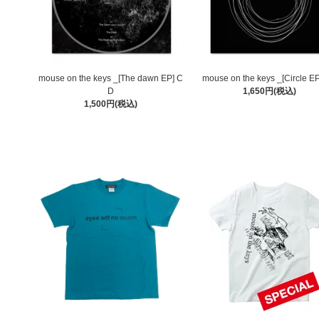
mouse on the keys _[The dawn EP] C
mouse on the keys _[Circle E
D
1,650円(税込)
1,500円(税込)