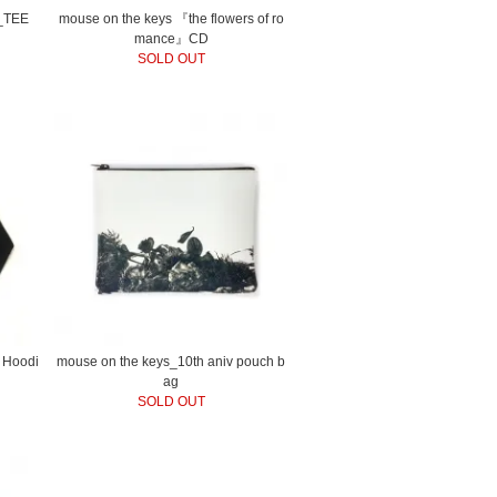
_TEE
mouse on the keys 『the flowers of ro
mance』CD
SOLD OUT
 Hoodi
mouse on the keys_10th aniv pouch b
ag
SOLD OUT