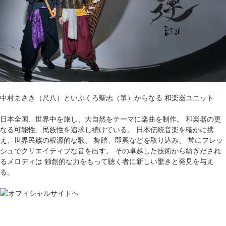
中村まさき（尺八）といぶくろ聖志（箏）からなる 和楽器ユニット
日本全国、世界中を旅し、大自然をテーマに楽曲を制作。 和楽器の更
なる可能性、民族性を追求し続けている。 日本伝統音楽を確かに携
え、世界民族の根源的な歌、 舞踏、即興などを取り込み、 常にフレッ
シュでクリエイティブな音を出す。 その卓越した技術から紡ぎだされ
るメロディは 独創的な力をもって聴く者に新しい驚きと発見を与え
る。