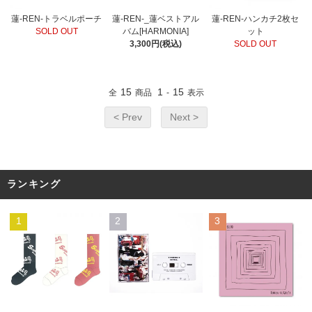
蓮-REN-トラベルポーチ
蓮-REN-_蓮ベストアル
蓮-REN-ハンカチ2枚セ
SOLD OUT
バム[HARMONIA]
ット
3,300円(税込)
SOLD OUT
15
1
15
全
商品
-
表示
< Prev
Next >
ランキング
1
2
3