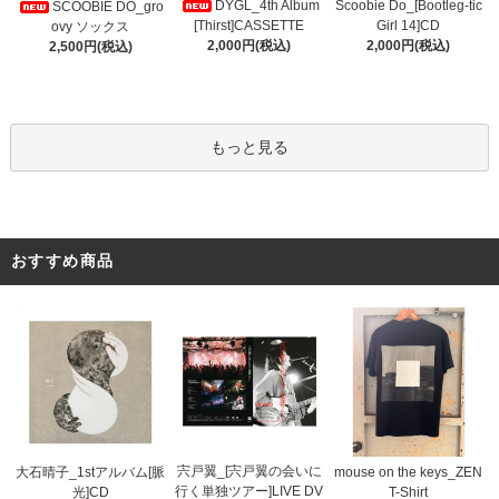
DYGL_4th Album
Scoobie Do_[Bootleg-tic
SCOOBIE DO_gro
[Thirst]CASSETTE
Girl 14]CD
ovy ソックス
2,000円(税込)
2,000円(税込)
2,500円(税込)
もっと見る
おすすめ商品
宍戸翼_[宍戸翼の会いに
大石晴子_1stアルバム[脈
mouse on the keys_ZEN
行く単独ツアー]LIVE DV
光]CD
T-Shirt