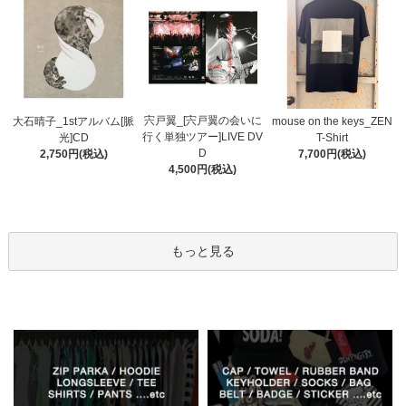
宍戸翼_[宍戸翼の会いに
大石晴子_1stアルバム[脈
mouse on the keys_ZEN
行く単独ツアー]LIVE DV
光]CD
T-Shirt
D
2,750円(税込)
7,700円(税込)
4,500円(税込)
もっと見る