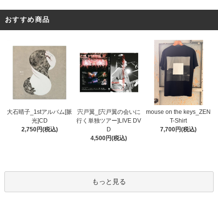
おすすめ商品
宍戸翼_[宍戸翼の会いに
大石晴子_1stアルバム[脈
mouse on the keys_ZEN
行く単独ツアー]LIVE DV
光]CD
T-Shirt
D
2,750円(税込)
7,700円(税込)
4,500円(税込)
もっと見る