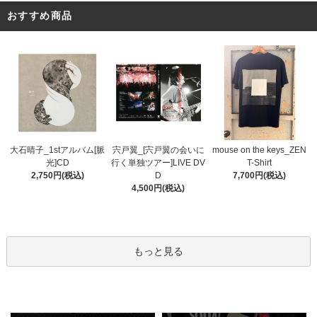
おすすめ商品
宍戸翼_[宍戸翼の会いに
大石晴子_1stアルバム[脈
mouse on the keys_ZEN
行く単独ツアー]LIVE DV
光]CD
T-Shirt
D
2,750円(税込)
7,700円(税込)
4,500円(税込)
もっと見る