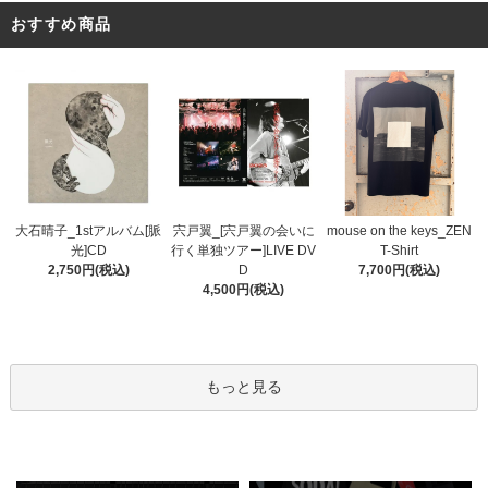
おすすめ商品
宍戸翼_[宍戸翼の会いに
大石晴子_1stアルバム[脈
mouse on the keys_ZEN
行く単独ツアー]LIVE DV
光]CD
T-Shirt
D
2,750円(税込)
7,700円(税込)
4,500円(税込)
もっと見る