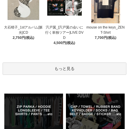
宍戸翼_[宍戸翼の会いに
大石晴子_1stアルバム[脈
mouse on the keys_ZEN
行く単独ツアー]LIVE DV
光]CD
T-Shirt
D
2,750円(税込)
7,700円(税込)
4,500円(税込)
もっと見る