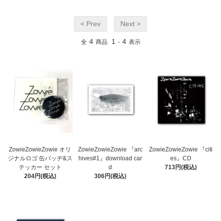
< Prev
Next >
4
1
4
全
商品
-
表示
ZowieZowieZowie オリ
ZowieZowieZowie 『arc
ZowieZowieZowie 『citi
ジナルロゴ 缶バッヂ&ス
hives#1』download car
es』CD
テッカー セット
d
713円(税込)
204円(税込)
306円(税込)