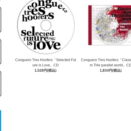
Conguero Tres Hoofers「Selected Fut
Conguero Tres Hoofers「Classi
ure is Love」CD
m THe parallel world」C
1,528円(税込)
1,834円(税込)