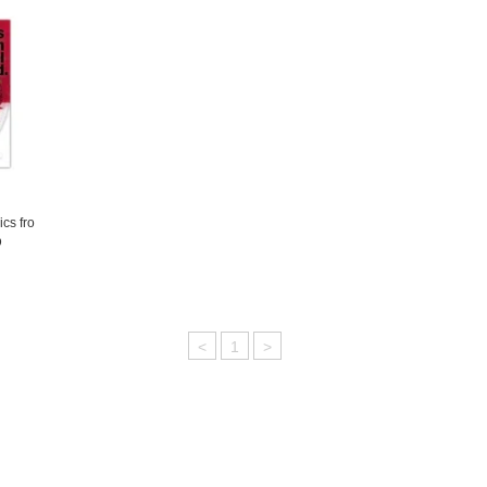
cs fro
D
<
1
>