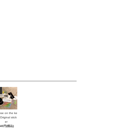
se on the ke
Original stick
er
440円(税込)