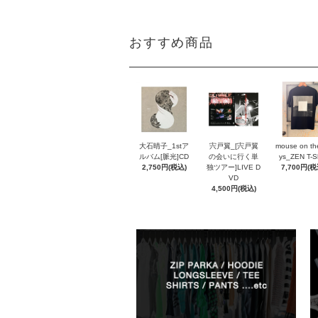
おすすめ商品
大石晴子_1stア
宍戸翼_[宍戸翼
mouse on th
ルバム[脈光]CD
の会いに行く単
ys_ZEN T-Sh
2,750円(税込)
独ツアー]LIVE D
7,700円(税
VD
4,500円(税込)