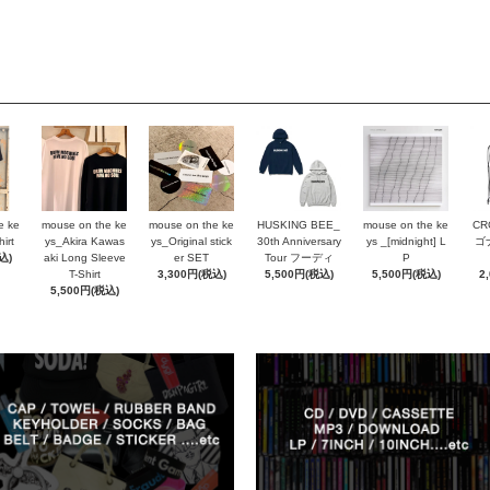
e ke
mouse on the ke
mouse on the ke
HUSKING BEE_
mouse on the ke
CR
irt
ys_Akira Kawas
ys_Original stick
30th Anniversary
ys _[midnight] L
ゴ
込)
aki Long Sleeve
er SET
Tour フーディ
P
T-Shirt
3,300円(税込)
5,500円(税込)
5,500円(税込)
2
5,500円(税込)