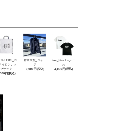
CK/LCKS_ロ
君島大空_ジャー
toe_New Logo T
ナイロンナッ
ジ
ee
プサック
9,000円(税込)
4,000円(税込)
,000円(税込)