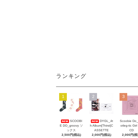
ランキング
1
2
3
Scoobie Do
SCOOBI
DYGL_4t
otleg-tic Girl
E DO_groovy ソ
h Album[Thirst]C
CD
ックス
ASSETTE
2,000円(税
2,500円(税込)
2,000円(税込)