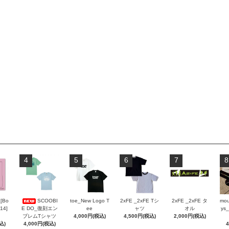
4
5
6
7
8
_[Bo
SCOOBI
toe_New Logo T
2xFE _2xFE Tシ
2xFE _2xFE タ
mou
 14]
E DO_復刻エン
ee
ャツ
オル
ys_
ブレムTシャツ
4,000円(税込)
4,500円(税込)
2,000円(税込)
込)
4,000円(税込)