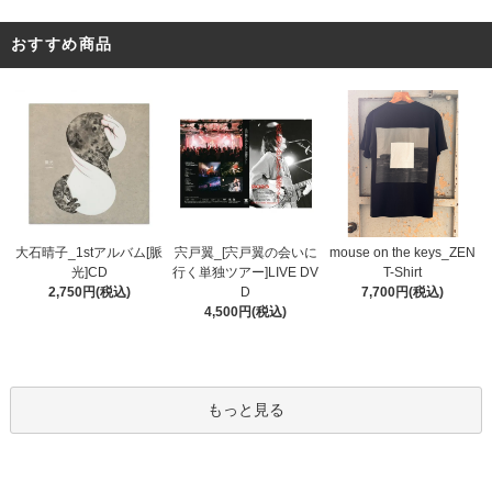
おすすめ商品
宍戸翼_[宍戸翼の会いに
大石晴子_1stアルバム[脈
mouse on the keys_ZEN
行く単独ツアー]LIVE DV
光]CD
T-Shirt
D
2,750円(税込)
7,700円(税込)
4,500円(税込)
もっと見る