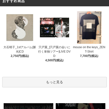
おすすめ商品
宍戸翼_[宍戸翼の会いに
大石晴子_1stアルバム[脈
mouse on the keys_ZEN
行く単独ツアー]LIVE DV
光]CD
T-Shirt
D
2,750円(税込)
7,700円(税込)
4,500円(税込)
もっと見る