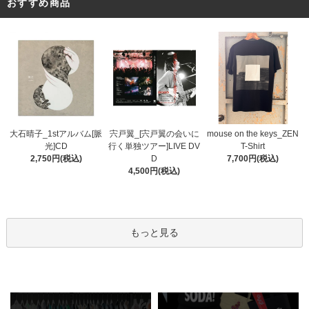
おすすめ商品
宍戸翼_[宍戸翼の会いに
大石晴子_1stアルバム[脈
mouse on the keys_ZEN
行く単独ツアー]LIVE DV
光]CD
T-Shirt
D
2,750円(税込)
7,700円(税込)
4,500円(税込)
もっと見る